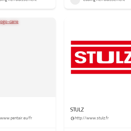
STULZ
/www.pentair.eu/fr
http://www.stulz.fr