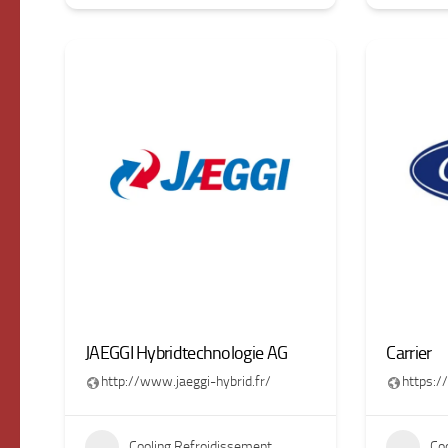
JAEGGI Hybridtechnologie AG
Carrier
http://www.jaeggi-hybrid.fr/
https:/
Cooling Refroidissement
Co