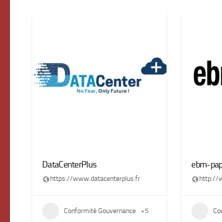
DataCenterPlus
ebm-pap
https://www.datacenterplus.fr
http:/
Conformité Gouvernance
+5
Co