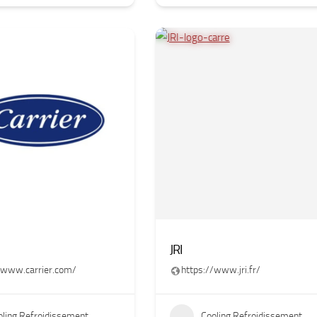
JRI
/www.carrier.com/
https://www.jri.fr/
oling Refroidissement
Cooling Refroidissement