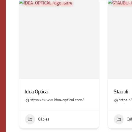
Idea Optical
Stäubli
https://www.idea-optical.com/
https:/
Câbles
Câ