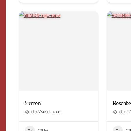
Siemon
Rosenber
http://siemon.com
https:/
Câbles
Câ