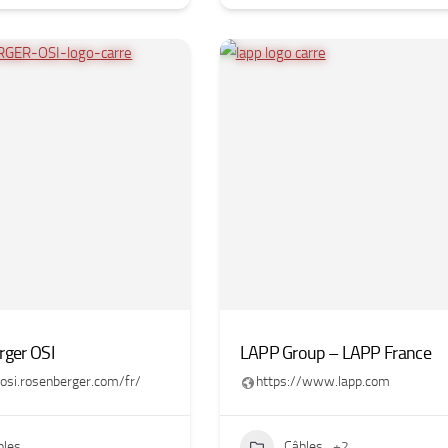
ger OSI
LAPP Group – LAPP France
/osi.rosenberger.com/fr/
https://www.lapp.com
bles
Câbles
+2