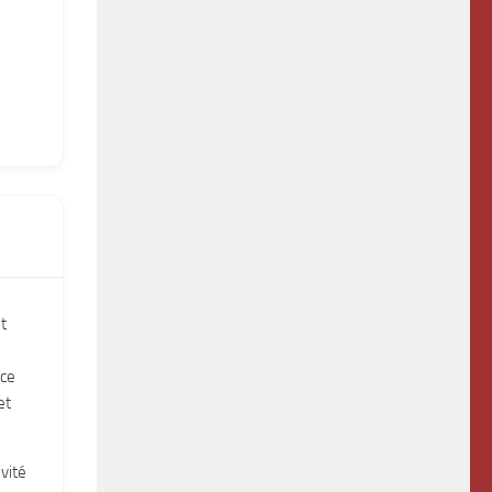
t
nce
et
vité