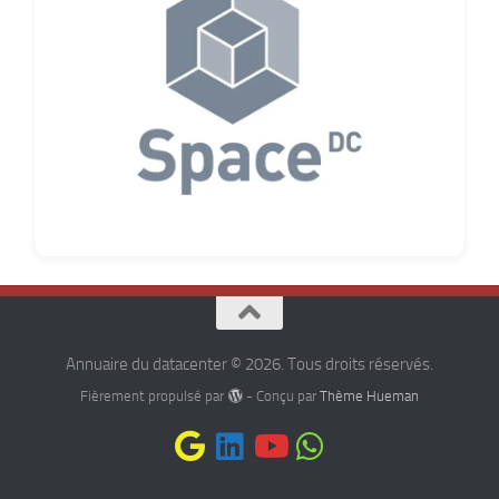
Annuaire du datacenter © 2026. Tous droits réservés.
Fièrement propulsé par
- Conçu par
Thème Hueman