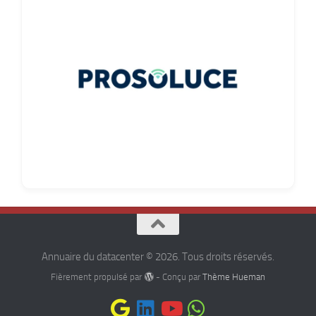
Annuaire du datacenter © 2026. Tous droits réservés.
Fièrement propulsé par
- Conçu par
Thème Hueman