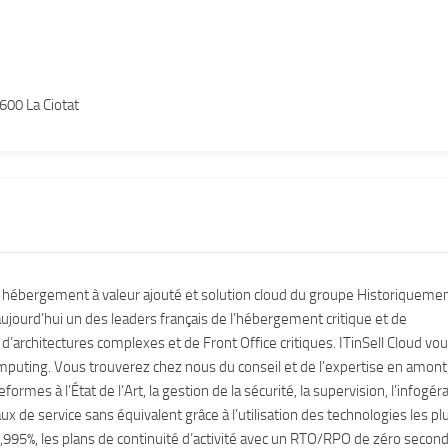
3600 La Ciotat
ôle hébergement à valeur ajouté et solution cloud du groupe Historiqueme
ujourd’hui un des leaders français de l’hébergement critique et de
 d’architectures complexes et de Front Office critiques. ITinSell Cloud vo
uting. Vous trouverez chez nous du conseil et de l’expertise en amont,
rmes à l’État de l’Art, la gestion de la sécurité, la supervision, l’infogér
ux de service sans équivalent grâce à l’utilisation des technologies les pl
9,995%, les plans de continuité d’activité avec un RTO/RPO de zéro secon