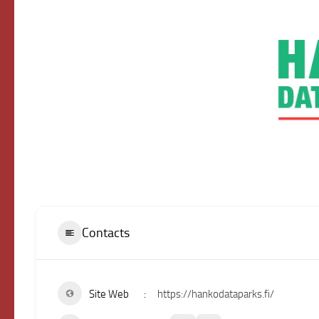
Contacts
Site Web
https://hankodataparks.fi/