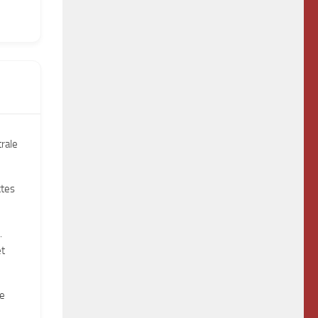
rale
ctes
.
et
de