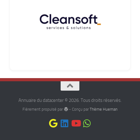
Annuaire du datacenter © 2026. Tous droits réservés.
Fièrement propulsé par
- Conçu par
Thème Hueman