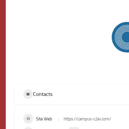
Contacts
Site Web
https://campus-c2ei.com/