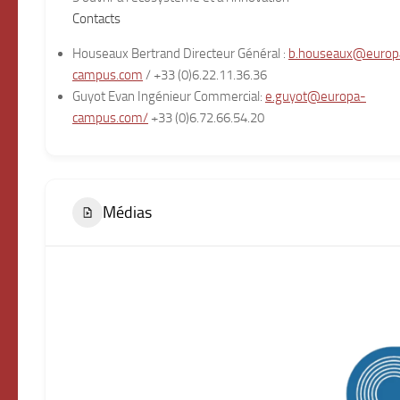
Contacts
Houseaux Bertrand Directeur Général :
b.houseaux@europ
campus.com
/ +33 (0)6.22.11.36.36
Guyot Evan Ingénieur Commercial:
e.guyot@europa-
campus.com/
+33 (0)6.72.66.54.20
Médias