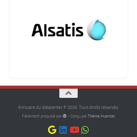
Annuaire du datacenter © 2026. Tous droits réservés.
Fièrement propulsé par
- Conçu par
Thème Hueman